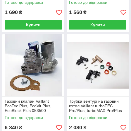
Pro/Plus 210779
Pro/Plus 193595
Готово до відправки
Готово до відправки
1 690
1 560
₴
₴
Купити
Купити
Газовий клапан Vaillant
Трубка вентурі на газовий
EcoTec Plus, EcoVit Plus,
котел Vaillant turboTEC
EcoBlock Plus 053500
Pro/Plus, turboMAX Pro/Plus
094282
Готово до відправки
Готово до відправки
6 340
2 080
₴
₴