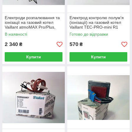
Електроди розпалювання та
Електрод контролю полум'я
іонізації на газовий котел
(іонізації) на газовий котел
Vaillant atmoMAX Pro/Plus,
Vaillant TEC-PRO-mini R1
turboMAX Pro/Plus 090724
090761
В наявності
Готово до відправки
2 340
570
₴
₴
Купити
Купити