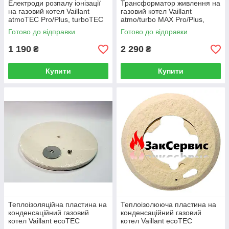
Електроди розпалу іонізації
Трансформатор живлення на
на газовий котел Vaillant
газовий котел Vaillant
atmoTEC Pro/Plus, turboTEC
atmo/turbo MAX Pro/Plus,
Pro/Plus 0020039057
AtmoVit 287450
Готово до відправки
Готово до відправки
1 190
2 290
₴
₴
Купити
Купити
Теплоізоляційна пластина на
Теплоізолююча пластина на
конденсаційний газовий
конденсаційний газовий
котел Vaillant ecoTEC
котел Vaillant ecoTEC