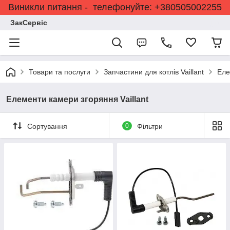
Виникли питання - телефонуйте: +380505002255
ЗакСервіс
Товари та послуги
Запчастини для котлів Vaillant
Еле
Елементи камери згоряння Vaillant
Сортування
0
Фільтри