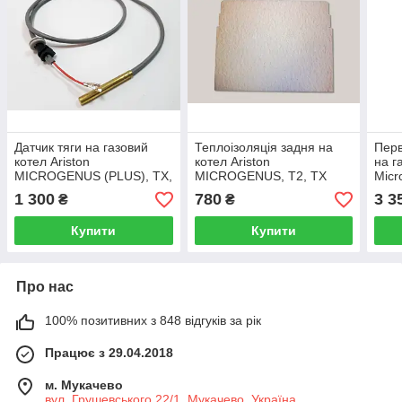
Датчик тяги на газовий
Теплоізоляція задня на
Перв
котел Ariston
котел Ariston
на г
MICROGENUS (PLUS), TX,
MICROGENUS, Т2, TX
Micr
T2995309
996126
Plus
1 300
780
3 3
₴
₴
кВт 
Купити
Купити
Про нас
100% позитивних з 848 відгуків за рік
Працює з 29.04.2018
м. Мукачево
вул. Грушевського 22/1, Мукачево, Україна