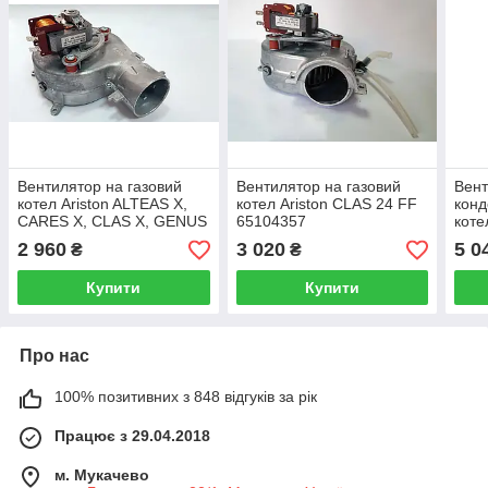
Вентилятор на газовий
Вентилятор на газовий
Вент
котел Ariston ALTEAS X,
котел Ariston CLAS 24 FF
конд
CARES X, CLAS X, GENUS
65104357
коте
X, HS Х 24 кВт 65115813
CLA
2 960
3 020
5 0
₴
₴
PRE
PRE
Купити
Купити
Про нас
100% позитивних з 848 відгуків за рік
Працює з 29.04.2018
м. Мукачево