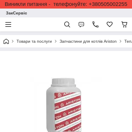
Виникли питання - телефонуйте: +380505002255
ЗакСервіс
Товари та послуги
Запчастини для котлів Ariston
Теп