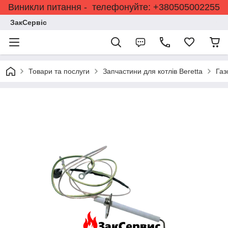
Виникли питання - телефонуйте: +380505002255
ЗакСервіс
Товари та послуги
Запчастини для котлів Beretta
Газ