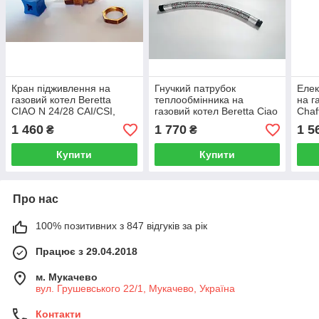
Кран підживлення на
Гнучкий патрубок
Елек
газовий котел Beretta
теплообмінника на
на г
CIAO N 24/28 CAI/CSI,
газовий котел Beretta Ciao
Chaf
Smart R10022511
24 R10022000
Gre
1 460
1 770
1 5
₴
₴
R30
Купити
Купити
Про нас
100% позитивних з 847 відгуків за рік
Працює з 29.04.2018
м. Мукачево
вул. Грушевського 22/1, Мукачево, Україна
Контакти