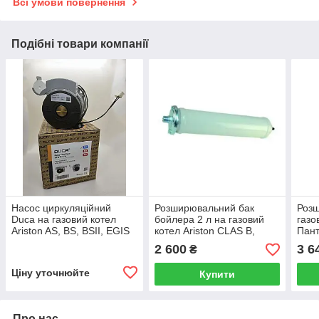
Всі умови повернення
Подібні товари компанії
Насос циркуляційний
Розширювальний бак
Розш
Duca на газовий котел
бойлера 2 л на газовий
газо
Ariston AS, BS, BSII, EGIS
котел Ariston CLAS B,
Пант
(PLUS), MATIS 60001584
GENIA MAXI/B60
Reno
2 600
3 6
₴
61306776
002
Ціну уточнюйте
Купити
Про нас