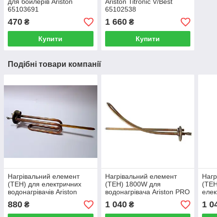
для бойлерів Ariston
Ariston Titronic V/Best
65103691
65102538
470
1 660
₴
₴
Купити
Купити
Подібні товари компанії
Нагрівальний елемент
Нагрівальний елемент
Нагр
(ТЕН) для електричних
(ТЕН) 1800W для
(ТЕН
водонагрівачів Ariston
водонагрівача Ariston PRO
елек
1200W 816615
R, SG, NTS H 65109023
водо
880
1 040
1 0
₴
₴
Sha
651