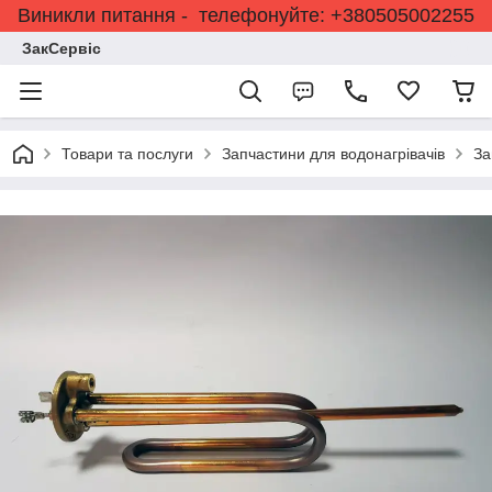
Виникли питання - телефонуйте: +380505002255
ЗакСервіс
Товари та послуги
Запчастини для водонагрівачів
За