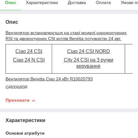
Опис
Характеристики
Доставка
Оплата
Умови п
Опис
Вентилятор встановлюється на старі моделі одноконтурних
RSI та двоконтурних CSI котлів Beretta потужністю 24 квт.
Ciao 24 CSI
Ciao 24 CSI NORD
M
Ciao 24 N CSI
City 24 CSI на 3 ручки
керування
Вентилятор Beretta Ciao 24 кВт R10020793
GR00680R
Приховати
Характеристики
Основні атрибути