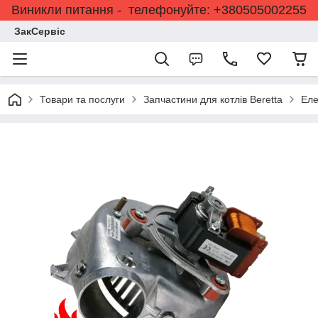
Виникли питання - телефонуйте: +380505002255
ЗакСервіс
Товари та послуги
Запчастини для котлів Beretta
Еле