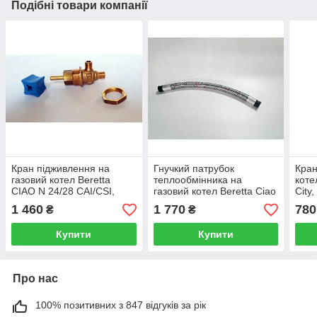
Подібні товари компанії
Кран підживлення на
Гнучкий патрубок
Кран
газовий котел Beretta
теплообмінника на
коте
CIAO N 24/28 CAI/CSI,
газовий котел Beretta Ciao
City
Smart R10022511
24 R10022000
CSI,
1 460
1 770
780
₴
₴
EXC
Купити
Купити
Про нас
100% позитивних з 847 відгуків за рік