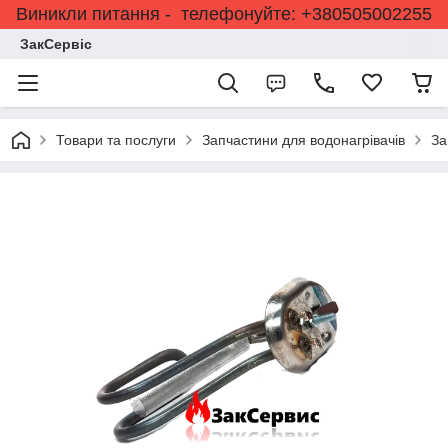
Виникли питання - телефонуйте: +380505002255
ЗакСервіс
Товари та послуги
Запчастини для водонагрівачів
За