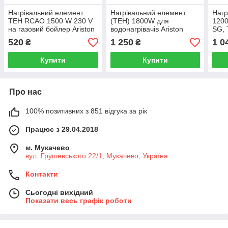
Нагрівальний елемент
Нагрівальний елемент
Нагр
ТЕН RCAO 1500 W 230 V
(ТЕН) 1800W для
1200
на газовий бойлер Ariston
водонагрівачів Ariston
SG, 
SG 65100264
PRO R, BLU R 65111868
651
520
1 250
1 0
₴
₴
Купити
Купити
Про нас
100% позитивних з 851 відгука за рік
Працює з 29.04.2018
м. Мукачево
вул. Грушевського 22/1, Мукачево, Україна
Контакти
Сьогодні вихідний
Показати весь графік роботи