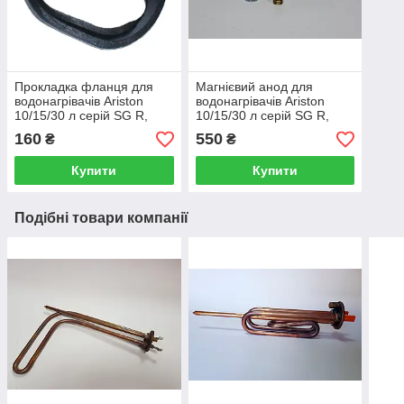
Прокладка фланця для
Магнієвий анод для
водонагрівачів Ariston
водонагрівачів Ariston
10/15/30 л серій SG R,
10/15/30 л серій SG R,
PRO R, Ti-Shape
PRO R, Ti-Shape
160
550
₴
₴
65100282
65103768-01
Купити
Купити
Подібні товари компанії