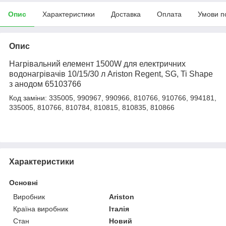
Опис
Характеристики
Доставка
Оплата
Умови п
Опис
Нагрівальний елемент 1500W для електричних
водонагрівачів 10/15/30 л Ariston Regent, SG, Ti Shape
з анодом 65103766
Код заміни: 335005, 990967, 990966, 810766, 910766, 994181,
335005, 810766, 810784, 810815, 810835, 810866
Характеристики
Основні
Виробник
Ariston
Країна виробник
Італія
Стан
Новий