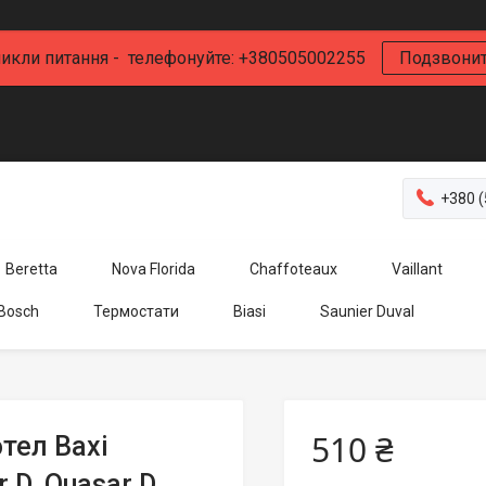
икли питання - телефонуйте: +380505002255
Подзвони
+380 (
Beretta
Nova Florida
Chaffoteaux
Vaillant
 Bosch
Термостати
Biasi
Saunier Duval
510 ₴
тел Baxi
r D, Quasar D