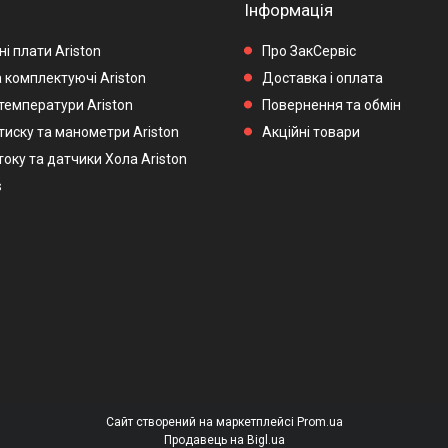
Інформація
і плати Ariston
Про ЗакСервіс
 комплектуючі Ariston
Доставка і оплата
температури Ariston
Повернення та обмін
тиску та манометри Ariston
Акційні товари
оку та датчики Хола Ariston
s
Сайт створений на маркетплейсі
Prom.ua
Продавець на Bigl.ua