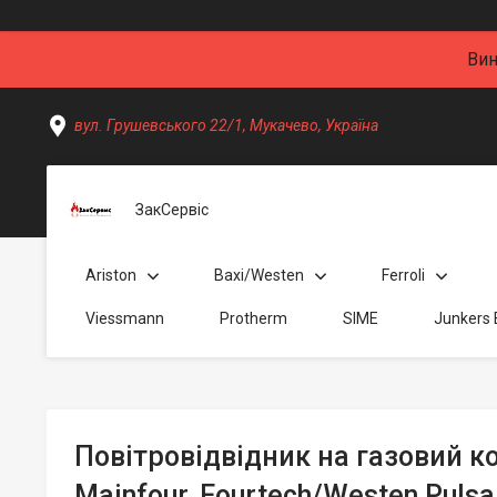
Вин
вул. Грушевського 22/1, Мукачево, Україна
ЗакСервіс
Ariston
Baxi/Westen
Ferroli
Viessmann
Protherm
SIME
Junkers
Повітровідвідник на газовий ко
Mainfour, Fourtech/Westen Pulsa