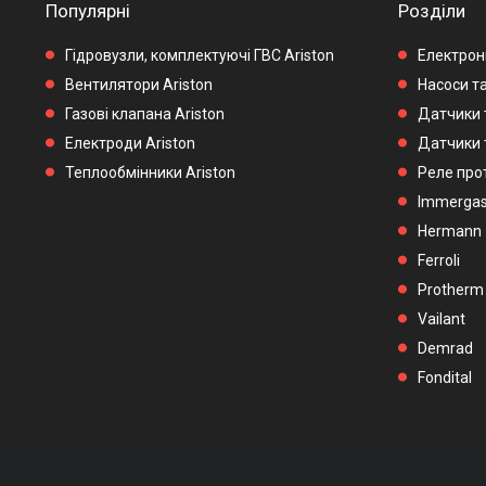
Популярні
Розділи
Гідровузли, комплектуючі ГВС Ariston
Електронн
Вентилятори Ariston
Насоси та
Газові клапана Ariston
Датчики 
Електроди Ariston
Датчики 
Теплообмінники Ariston
Реле прот
Immerga
Hermann
Ferroli
Protherm
Vailant
Demrad
Fondital