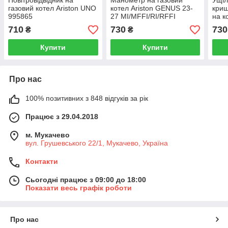
Повітровідвідник на
Манометр на газовий
Ущіл
газовий котел Ariston UNO
котел Ariston GENUS 23-
криш
995865
27 MI/MFFI/RI/RFFI
на к
571649
газо
710
730
730
₴
₴
CLA
Купити
Купити
Про нас
100% позитивних з 848 відгуків за рік
Працює з 29.04.2018
м. Мукачево
вул. Грушевського 22/1, Мукачево, Україна
Контакти
Сьогодні працює з 09:00 до 18:00
Показати весь графік роботи
Про нас