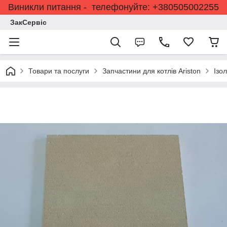
Виникли питання - телефонуйте: +380505002255
ЗакСервіс
Товари та послуги
Запчастини для котлів Ariston
Ізо