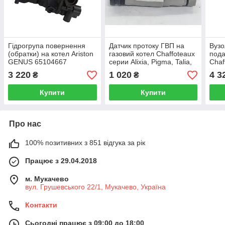
Гідрогрупа повернення
Датчик протоку ГВП на
Вузо
(обратки) на котел Ariston
газовий котел Chaffoteaux
пода
GENUS 65104667
серии Alixia, Pigma, Talia,
Chaf
Niagara (EVO, GREEN)
Alix
3 220
1 020
4 3
₴
₴
60000870
Купити
Купити
Про нас
100% позитивних з 851 відгука за рік
Працює з 29.04.2018
м. Мукачево
вул. Грушевського 22/1, Мукачево, Україна
Контакти
Сьогодні працює з 09:00 до 18:00