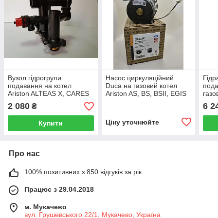
Вузол гідрогрупи
Насос циркуляційний
Гідр
подавання на котел
Duca на газовий котел
пода
Ariston ALTEAS X, CARES
Ariston AS, BS, BSII, EGIS
газо
X, CLAS X, GENUS X, HS
(PLUS), MATIS 60001584
CARE
2 080
6 2
₴
65114934
GEN
651
Ціну уточнюйте
Купити
Про нас
100% позитивних з 850 відгуків за рік
Працює з 29.04.2018
м. Мукачево
вул. Грушевського 22/1, Мукачево, Україна