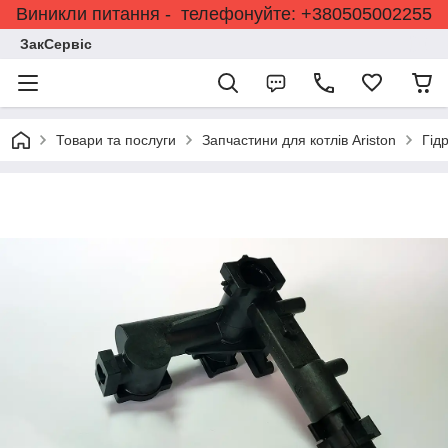
Виникли питання - телефонуйте: +380505002255
ЗакСервіс
Товари та послуги
Запчастини для котлів Ariston
Гід