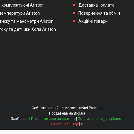
 комплектуючі Ariston
Доставка і оплата
температури Ariston
Повернення та обмін
тиску та манометри Ariston
Акційні товари
оку та датчики Хола Ariston
s
Сайт створений на маркетплейсі
Prom.ua
Продавець на Bigl.ua
ЗакСервіс |
Поскаржитися на контент
|
Політика конфіденційності
Select Language
▼