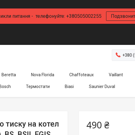
икли питання - телефонуйте: +380505002255
Подзвони
+380 (
Beretta
Nova Florida
Chaffoteaux
Vaillant
 Bosch
Термостати
Biasi
Saunier Duval
490 ₴
 тиску на котел
 BS, BSII, EGIS