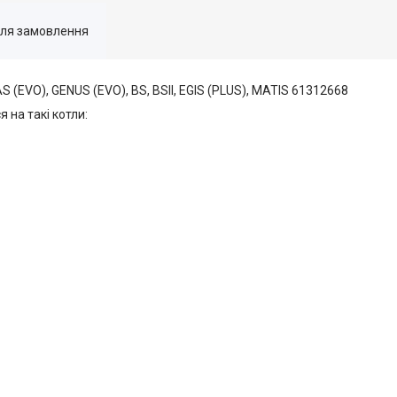
для замовлення
 (EVO), GENUS (EVO), BS, BSII, EGIS (PLUS), MATIS 61312668
 на такі котли: