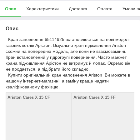
Опис
Характеристики
Доставка
Оплата
Умови п
Опис
Кран заповнення 65114925 встановлюється на нові моделі
газових котлів Арістон. Візуально кран підживлення Ariston
схожий на попередню модель, але вони не взаємозамінні.
Кран встановлений у гідрогрупі повернення. Часто манжет
крана підживлення Арістон не витримує й лопає. Окремо він
не продається, а підібрати його складно.
Купити оригінальний кран наповнення Ariston Ви можете в
нашому інтернет-магазині, а заміну краще надати
кваліфікованому фахівцю.
Ariston Cares X 15 CF
Ariston Cares X 15 FF