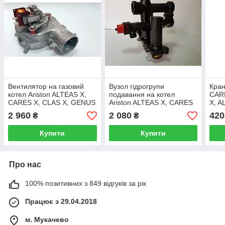
Вентилятор на газовий
Вузол гідрогрупи
Кран
котел Ariston ALTEAS X,
подавання на котел
CAR
CARES X, CLAS X, GENUS
Ariston ALTEAS X, CARES
X, A
X, HS Х 24 кВт 65115813
X, CLAS X, GENUS X, HS
anal
2 960
2 080
420
₴
₴
65114934
Купити
Купити
Про нас
100% позитивних з 849 відгуків за рік
Працює з 29.04.2018
м. Мукачево