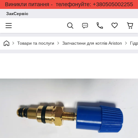
Виникли питання - телефонуйте: +380505002255
ЗакСервіс
Товари та послуги
Запчастини для котлів Ariston
Гід