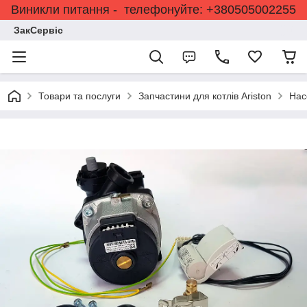
Виникли питання - телефонуйте: +380505002255
ЗакСервіс
Товари та послуги
Запчастини для котлів Ariston
Нас