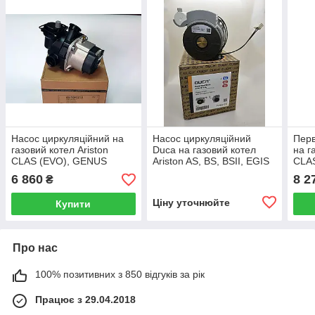
Насос циркуляційний на
Насос циркуляційний
Перв
газовий котел Ariston
Duca на газовий котел
на г
CLAS (EVO), GENUS
Ariston AS, BS, BSII, EGIS
CLAS
(EVO) 65104319
(PLUS), MATIS 60001584
PLU
6 860
8 2
₴
Ціну уточнюйте
Купити
Про нас
100% позитивних з 850 відгуків за рік
Працює з 29.04.2018