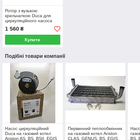
Ротор з вузькою
крильчаткою Duca для
циркуляційного насоса
Wilo
1 560
₴
Купити
Подібні товари компанії
Насос циркуляційний
Первинний теплообмінник
Насо
Duca на газовий котел
на газовий котел Ariston
газо
Ariston AS, BS, BSII, EGIS
CLAS, GENUS, BS, EGIS
BS, 