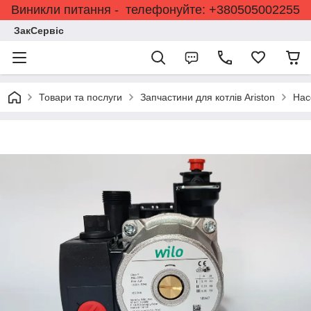
Виникли питання - телефонуйте: +380505002255
ЗакСервіс
Товари та послуги
Запчастини для котлів Ariston
Нас