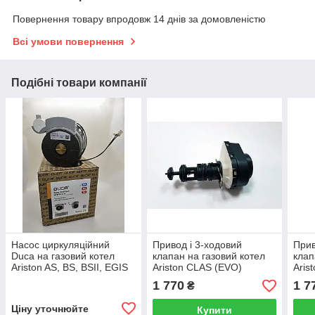
Повернення товару впродовж 14 днів за домовленістю
Всі умови повернення
Подібні товари компанії
Насос циркуляційний
Привод і 3-ходовий
Прив
Duca на газовий котел
клапан на газовий котел
клап
Ariston AS, BS, BSII, EGIS
Ariston CLAS (EVO)
Aris
(PLUS), MATIS 60001584
GENUS (EVO), BS, BSII,
GENU
1 770
1 7
₴
EGIS PLUS 60001583
EGI
Ціну уточнюйте
Купити