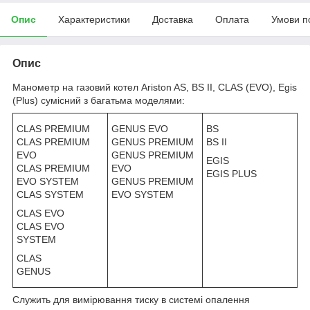
Опис
Характеристики
Доставка
Оплата
Умови п
Опис
Манометр на газовий котел Ariston AS, BS II, CLAS (EVO), Egis
(Plus) сумісний з багатьма моделями:
CLAS PREMIUM
GENUS EVO
BS
CLAS PREMIUM
GENUS PREMIUM
BS II
EVO
GENUS PREMIUM
EGIS
CLAS PREMIUM
EVO
EGIS PLUS
EVO SYSTEM
GENUS PREMIUM
CLAS SYSTEM
EVO SYSTEM
CLAS EVO
CLAS EVO
SYSTEM
CLAS
GENUS
Служить для вимірювання тиску в системі опалення