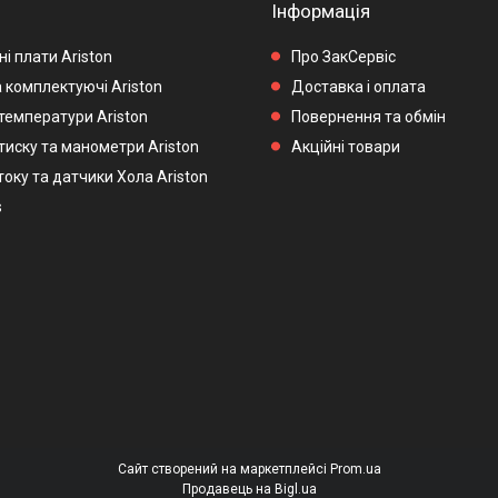
Інформація
і плати Ariston
Про ЗакСервіс
 комплектуючі Ariston
Доставка і оплата
температури Ariston
Повернення та обмін
тиску та манометри Ariston
Акційні товари
оку та датчики Хола Ariston
s
Сайт створений на маркетплейсі
Prom.ua
Продавець на Bigl.ua