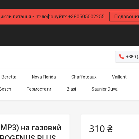
икли питання - телефонуйте: +380505002255
Подзвони
+380 (
Beretta
Nova Florida
Chaffoteaux
Vaillant
 Bosch
Термостати
Biasi
Saunier Duval
310 ₴
CMP3) на газовий
ICROGENUS PLUS