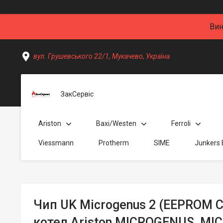
Вин
вул. Грушевського 22/1, Мукачево, Україна
ЗакСервіс
Ariston
Baxi/Westen
Ferroli
Viessmann
Protherm
SIME
Junkers
Чип UK Microgenus 2 (EEPROM 
котел Ariston MICROGENUS, M