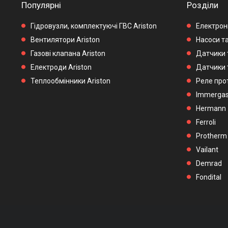
Популярні
Розділи
Гідровузли, комплектуючі ГВС Ariston
Електронн
Вентилятори Ariston
Насоси та
Газові клапана Ariston
Датчики 
Електроди Ariston
Датчики 
Теплообмінники Ariston
Реле прот
Immerga
Hermann
Ferroli
Protherm
Vailant
Demrad
Fondital