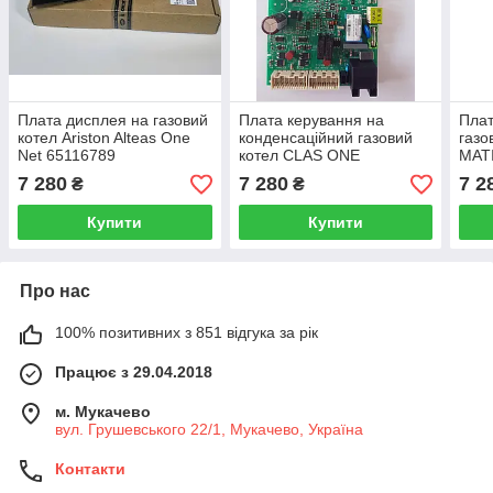
Плата дисплея на газовий
Плата керування на
Плат
котел Ariston Alteas One
конденсаційний газовий
газо
Net 65116789
котел CLAS ONE
MAT
65116585
7 280
7 280
7 2
₴
₴
Купити
Купити
Про нас
100% позитивних з 851 відгука за рік
Працює з 29.04.2018
м. Мукачево
вул. Грушевського 22/1, Мукачево, Україна
Контакти