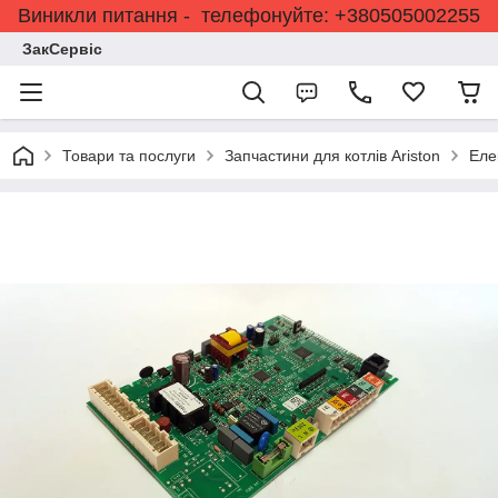
Виникли питання - телефонуйте: +380505002255
ЗакСервіс
Товари та послуги
Запчастини для котлів Ariston
Еле