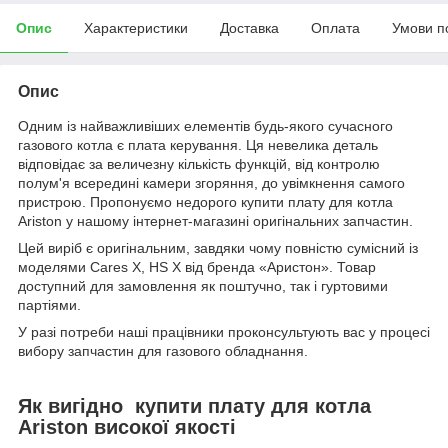
Опис
Характеристики
Доставка
Оплата
Умови п
Опис
Одним із найважливіших елементів будь-якого сучасного
газового котла є плата керування. Ця невелика деталь
відповідає за величезну кількість функцій, від контролю
полум'я всередині камери згоряння, до увімкнення самого
пристрою. Пропонуємо недорого купити плату для котла
Ariston у нашому інтернет-магазині оригінальних запчастин.
Цей виріб є оригінальним, завдяки чому повністю сумісний із
моделями Cares X, HS X від бренда «Аристон». Товар
доступний для замовлення як поштучно, так і гуртовими
партіями.
У разі потреби наші працівники проконсультують вас у процесі
вибору запчастин для газового обладнання.
Як вигідно купити плату для котла
Ariston високої якості