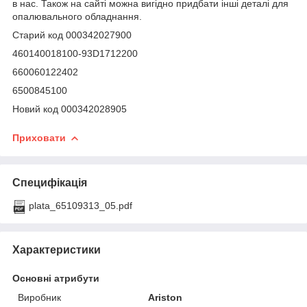
в нас. Також на сайті можна вигідно придбати інші деталі для
опалювального обладнання.
Старий код 000342027900
460140018100-93D1712200
660060122402
6500845100
Новий код 000342028905
Приховати
Специфікація
plata_65109313_05.pdf
Характеристики
Основні атрибути
Виробник
Ariston