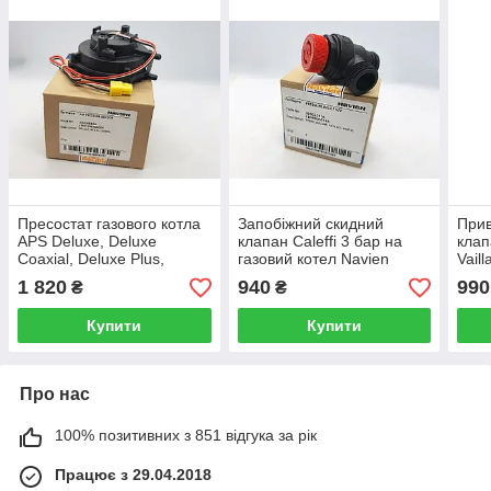
Пресостат газового котла
Запобіжний скидний
Прив
APS Deluxe, Deluxe
клапан Caleffi 3 бар на
клап
Coaxial, Deluxe Plus,
газовий котел Navien
Vail
Deluxe Plus Coaxial, Ace,
Deluxe, NCN. Caleffi
Turb
1 820
940
990
₴
₴
Ace Coaxial NASS
30002251A/BH0905014A
Saun
30000660A
1404
Купити
Купити
Про нас
100% позитивних з 851 відгука за рік
Працює з 29.04.2018