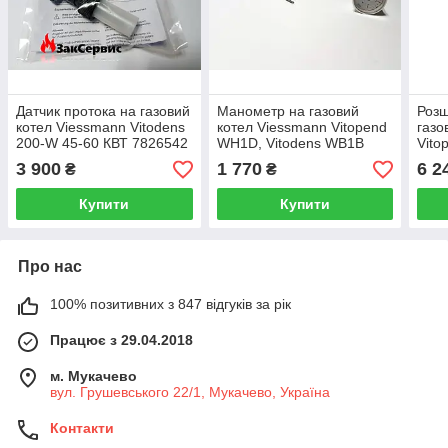
Датчик протока на газовий
Манометр на газовий
Розш
котел Viessmann Vitodens
котел Viessmann Vitopend
газо
200-W 45-60 КВТ 7826542
WH1D, Vitodens WB1B
Vito
7834985
782
3 900
1 770
6 2
₴
₴
Купити
Купити
Про нас
100% позитивних з 847 відгуків за рік
Працює з 29.04.2018
м. Мукачево
вул. Грушевського 22/1, Мукачево, Україна
Контакти