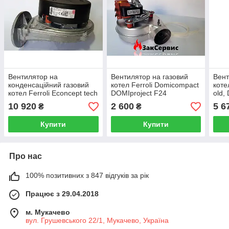
Вентилятор на
Вентилятор на газовий
Вент
конденсаційний газовий
котел Ferroli Domicompact
коте
котел Ferroli Econcept tech
DOMIproject F24
old,
25-35 A/C 39828060
39817550 39817551
Elit
10 920
2 600
5 6
₴
₴
Купити
Купити
Про нас
100% позитивних з 847 відгуків за рік
Працює з 29.04.2018
м. Мукачево
вул. Грушевського 22/1, Мукачево, Україна