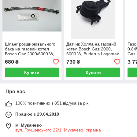
Шланг розширювального
Датчик Холла на газовий
Газо
бака на газовий котел
котел Bosch Gaz 2000,
0.84
Bosch Gaz 2000/6000 W,
6000 W, Buderus Logomax
Gaz 
Buderus Logomax U072
U072-24K, U072-24
Bude
680
730
3 7
₴
₴
87186436230
873
Купити
Купити
Про нас
100% позитивних з 851 відгука за рік
Працює з 29.04.2018
м. Мукачево
вул. Грушевського 22/1, Мукачево, Україна