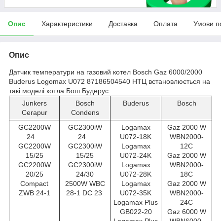
Опис
Характеристики
Доставка
Оплата
Умови п
Опис
Датчик температури на газовий котел Bosch Gaz 6000/2000
Buderus Logomax U072 87186504540 НТЦ встановлюється на
такі моделі котла Бош Будерус:
Junkers
Bosch
Buderus
Bosch
Cerapur
Condens
GC2200W
GC2300iW
Logamax
Gaz 2000 W
24
24
U072-18K
WBN2000-
GC2200W
GC2300iW
Logamax
12C
15/25
15/25
U072-24K
Gaz 2000 W
GC2200W
GC2300iW
Logamax
WBN2000-
20/25
24/30
U072-28K
18C
Compact
2500W WBC
Logamax
Gaz 2000 W
ZWB 24-1
28-1 DC 23
U072-35K
WBN2000-
Logamax Plus
24C
GB022-20
Gaz 6000 W