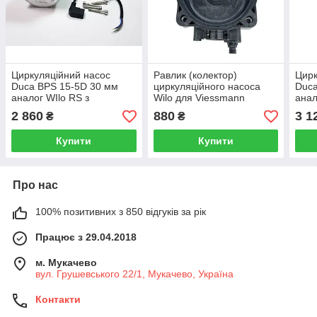
Циркуляційний насос
Равлик (колектор)
Цирк
Duca BPS 15-5D 30 мм
циркуляційного насоса
Duca
аналог WIlo RS з
Wilo для Viessmann
анал
крильчаткою 30 мм
2 860
880
3 1
₴
₴
Купити
Купити
Про нас
100% позитивних з 850 відгуків за рік
Працює з 29.04.2018
м. Мукачево
вул. Грушевського 22/1, Мукачево, Україна
Контакти