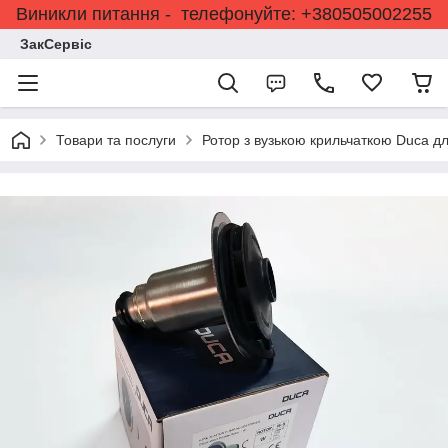
Виникли питання - телефонуйте: +380505002255
ЗакСервіс
Товари та послуги
Ротор з вузькою крильчаткою Duca дл