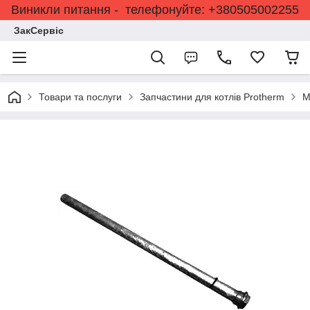
Виникли питання - телефонуйте: +380505002255
ЗакСервіс
Товари та послуги
Запчастини для котлів Protherm
М