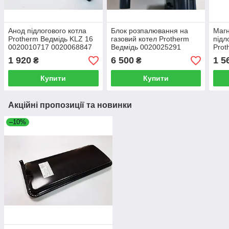
Анод підлогового котла
Блок розпалювання на
Магн
Protherm Ведмідь KLZ 16
газовий котел Protherm
підл
0020010717 0020068847
Ведмідь 0020025291
Prot
002
1 920
6 500
1 5
₴
₴
Купити
Купити
Акційні пропозиції та новинки
–10%