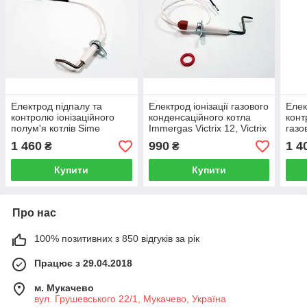
Електрод підпалу та
Електрод іонізації газового
Елек
контролю іонізаційного
конденсаційного котла
конт
полум'я котлів Sime
Immergas Victrix 12, Victrix
газо
Format Zip з кабелем
24, Victrix 26 2I 3.022328
CIA
1 460
990
1 4
₴
₴
6235929
1.026475
Купити
Купити
Про нас
100% позитивних з 850 відгуків за рік
Працює з 29.04.2018
м. Мукачево
вул. Грушевського 22/1, Мукачево, Україна