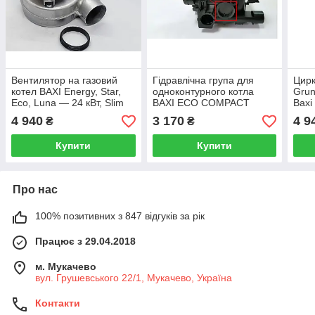
Вентилятор на газовий
Гідравлічна група для
Цирк
котел BAXI Energy, Star,
одноконтурного котла
Grun
Eco, Luna — 24 кВт, Slim
BAXI ECO COMPACT
Baxi
5653850
5699200-1
anal
4 940
3 170
4 9
₴
₴
Купити
Купити
Про нас
100% позитивних з 847 відгуків за рік
Працює з 29.04.2018
м. Мукачево
вул. Грушевського 22/1, Мукачево, Україна
Контакти