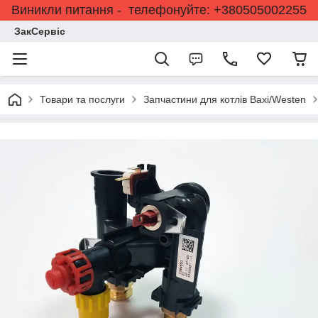
Виникли питання - телефонуйте: +380505002255
ЗакСервіс
Товари та послуги
Запчастини для котлів Baxi/Westen