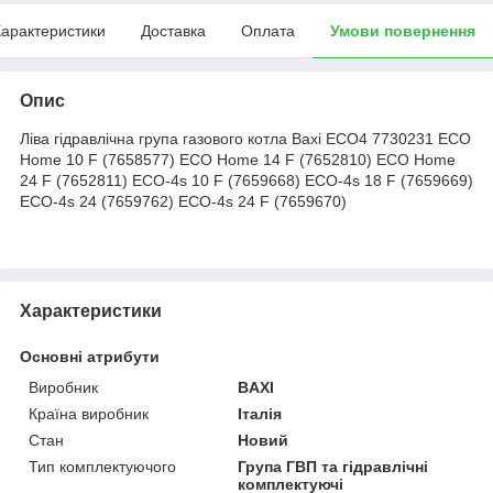
арактеристики
Доставка
Оплата
Умови повернення
Опис
Ліва гідравлічна група газового котла Baxi ECO4 7730231 ECO
Home 10 F (7658577) ECO Home 14 F (7652810) ECO Home
24 F (7652811) ECO-4s 10 F (7659668) ECO-4s 18 F (7659669)
ECO-4s 24 (7659762) ECO-4s 24 F (7659670)
Характеристики
Основні атрибути
Виробник
BAXI
Країна виробник
Італія
Стан
Новий
Тип комплектуючого
Група ГВП та гідравлічні
комплектуючі