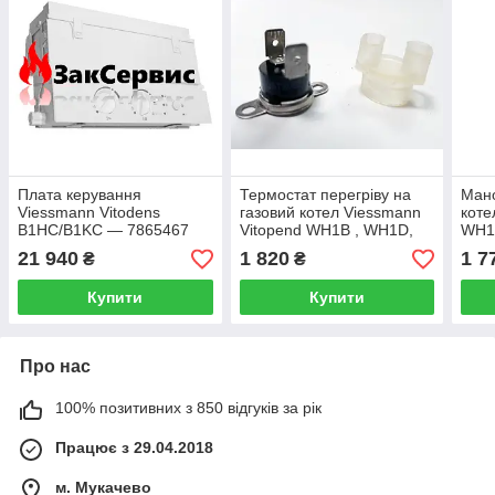
Плата керування
Термостат перегріву на
Мано
Viessmann Vitodens
газовий котел Viessmann
коте
B1HC/B1KC — 7865467
Vitopend WH1B , WH1D,
WH1
Vitodens WB1A, WB1B,
783
21 940
1 820
1 7
₴
₴
WB2B, WB1A 7825490
Купити
Купити
Про нас
100% позитивних з 850 відгуків за рік
Працює з 29.04.2018
м. Мукачево