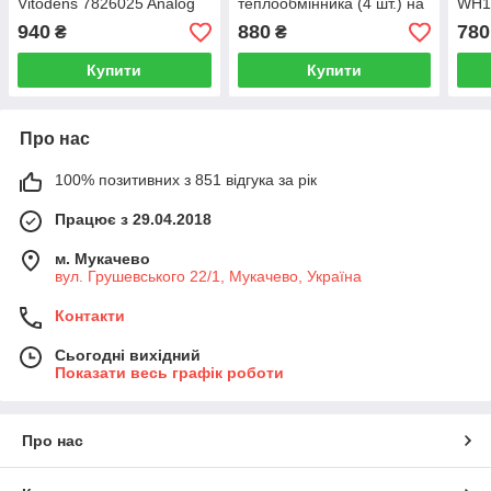
Vitodens 7826025 Analog
теплообмінника (4 шт.) на
WH1
газовий котел Viessmann
7834
940
880
780
₴
₴
7827933
Купити
Купити
Про нас
100% позитивних з 851 відгука за рік
Працює з 29.04.2018
м. Мукачево
вул. Грушевського 22/1, Мукачево, Україна
Контакти
Сьогодні вихідний
Показати весь графік роботи
Про нас