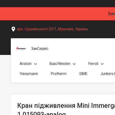
Вин
вул. Грушевського 22/1, Мукачево, Україна
ЗакСервіс
Ariston
Baxi/Westen
Ferroli
Viessmann
Protherm
SIME
Junkers
Кран підживлення Mini Immerga
1.015093-analog