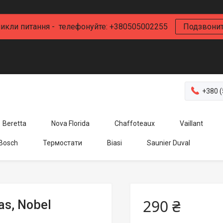
икли питання - телефонуйте: +380505002255
Подзвони
+380 (
Beretta
Nova Florida
Chaffoteaux
Vaillant
 Bosch
Термостати
Biasi
Saunier Duval
290 ₴
s, Nobel