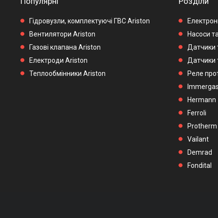
Популярні
Розділи
Гідровузли, комплектуючі ГВС Ariston
Електронн
Вентилятори Ariston
Насоси та
Газові клапана Ariston
Датчики 
Електроди Ariston
Датчики 
Теплообмінники Ariston
Реле прот
Immerga
Hermann
Ferroli
Protherm
Vailant
Demrad
Fondital