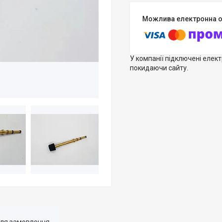
У компанії підключені елек
покидаючи сайту.
для замовлення