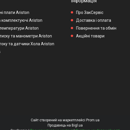
Інформація
і плати Ariston
Про ЗакСервіс
 комплектуючі Ariston
Доставка і оплата
температури Ariston
Повернення та обмін
тиску та манометри Ariston
Акційні товари
оку та датчики Хола Ariston
s
Сайт створений на маркетплейсі
Prom.ua
Продавець на Bigl.ua