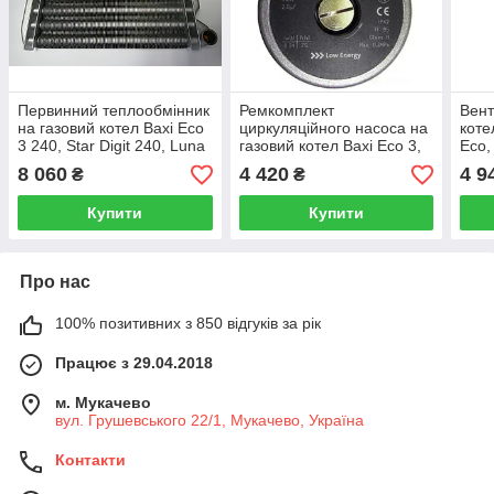
Первинний теплообмінник
Ремкомплект
Вент
на газовий котел Baxi Eco
циркуляційного насоса на
коте
3 240, Star Digit 240, Luna
газовий котел Baxi Eco 3,
Eco,
3 Comfort 240 5681190
Ecofour, Luna 3 / Westen
565
8 060
4 420
4 9
₴
₴
Pulsar, Star Digital
Купити
Купити
Про нас
100% позитивних з 850 відгуків за рік
Працює з 29.04.2018
м. Мукачево
вул. Грушевського 22/1, Мукачево, Україна
Контакти