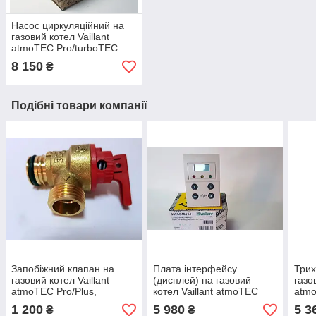
Насос циркуляційний на
газовий котел Vaillant
atmoTEC Pro/turboTEC
Pro 0020020023
8 150
₴
Подібні товари компанії
Запобіжний клапан на
Плата інтерфейсу
Трих
газовий котел Vaillant
(дисплей) на газовий
газо
atmoTEC Pro/Plus,
котел Vaillant atmoTEC
atmo
TurboTEC Pro/Plus, mini
Pro/turboTEC Pro
mini
1 200
5 980
5 3
₴
₴
R1 178985
0020040154