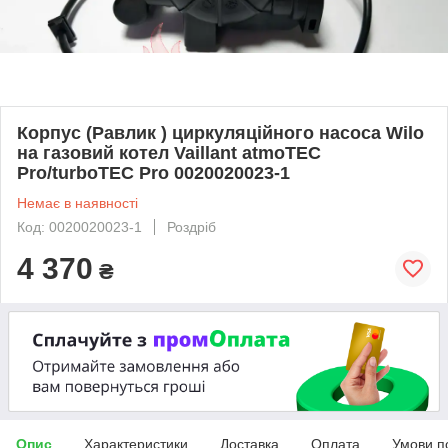
Корпус (Равлик ) циркуляційного насоса Wilo
на газовий котел Vaillant atmoTEC
Pro/turboTEC Pro 0020020023-1
Немає в наявності
Код: 0020020023-1
Роздріб
4 370
₴
Опис
Характеристики
Доставка
Оплата
Умови п