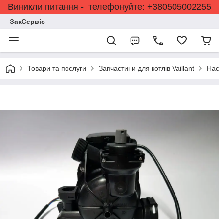
Виникли питання - телефонуйте: +380505002255
ЗакСервіс
Товари та послуги
Запчастини для котлів Vaillant
Нас