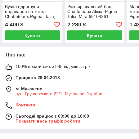
Вузол гідрогрупи
Розширювальний бак
Мано
подавання на котел
Chaffoteaux Alixia, Pigma,
коте
Chaffoteaux Pigma, Talia,
Talia, Mira 65104261
Pigm
Alixia 60000844
GRE
4 400
2 280
1 4
₴
₴
Купити
Купити
Про нас
100% позитивних з 845 відгуків за рік
Працює з 29.04.2018
м. Мукачево
вул. Грушевського 22/1, Мукачево, Україна
Контакти
Сьогодні працює з 09:00 до 18:00
Показати весь графік роботи