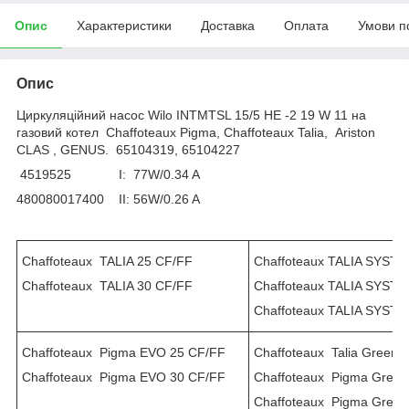
Опис
Характеристики
Доставка
Оплата
Умови п
Опис
Циркуляційний насос Wilo INTMTSL 15/5 HE -2 19 W 11 на
газовий котел Chaffoteaux Pigma, Chaffoteaux Talia, Ariston
CLAS , GENUS. 65104319, 65104227
4519525 I: 77W/0.34 A
480080017400 II: 56W/0.26 A
Chaffoteaux TALIA 25 CF/FF
Chaffoteaux TALIA SYST
Chaffoteaux TALIA 30 CF/FF
Chaffoteaux TALIA SYST
Chaffoteaux TALIA SYST
Chaffoteaux Pigma EVO 25 CF/FF
Chaffoteaux Talia Green 
Chaffoteaux Pigma EVO 30 CF/FF
Chaffoteaux Pigma Green
Chaffoteaux Pigma Gree