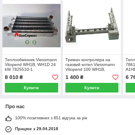
Теплообмінник Viessmann
Тримач контролера на
Тепл
Vitopend WH1B, WH1D 24
газовий котел Viessmann
7861
kW 7825510-1
Vitopend 100 WH1B,
A1HB
WH1D — 24 кВт 7825715
8 010
1 400
6 7
₴
₴
Купити
Купити
Про нас
100% позитивних з 851 відгука за рік
Працює з 29.04.2018