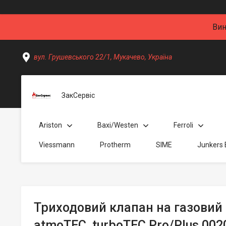
Вин
вул. Грушевського 22/1, Мукачево, Україна
ЗакСервіс
Ariston
Baxi/Westen
Ferroli
Viessmann
Protherm
SIME
Junkers
Триходовий клапан на газовий к
atmoTEC, turboTEC Pro/Plus 00