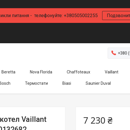
икли питання - телефонуйте: +380505002255
Подзвони
+380 (
Beretta
Nova Florida
Chaffoteaux
Vaillant
 Bosch
Термостати
Biasi
Saunier Duval
7 230 ₴
отел Vaillant
20132682