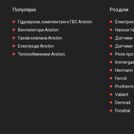
Популярні
Розділи
Гідровузли, комплектуючі ГВС Ariston
Електронн
Вентилятори Ariston
Насоси та
Газові клапана Ariston
Датчики 
Електроди Ariston
Датчики 
Теплообмінники Ariston
Реле прот
Immerga
Hermann
Ferroli
Protherm
Vailant
Demrad
Fondital