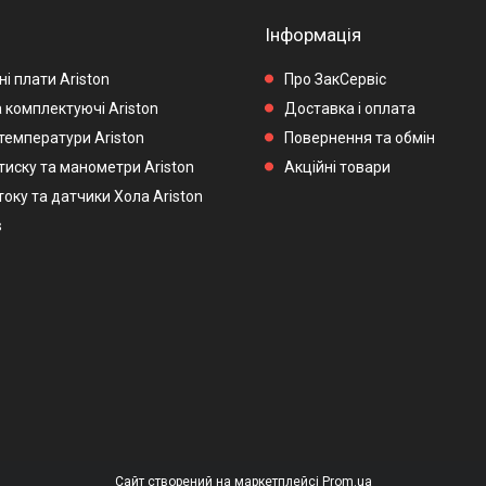
Інформація
і плати Ariston
Про ЗакСервіс
 комплектуючі Ariston
Доставка і оплата
температури Ariston
Повернення та обмін
тиску та манометри Ariston
Акційні товари
оку та датчики Хола Ariston
s
Сайт створений на маркетплейсі
Prom.ua