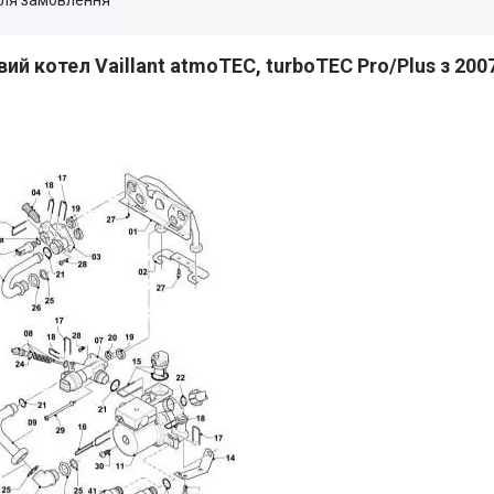
й котел Vaillant atmoTEC, turboTEC Pro/Plus з 200