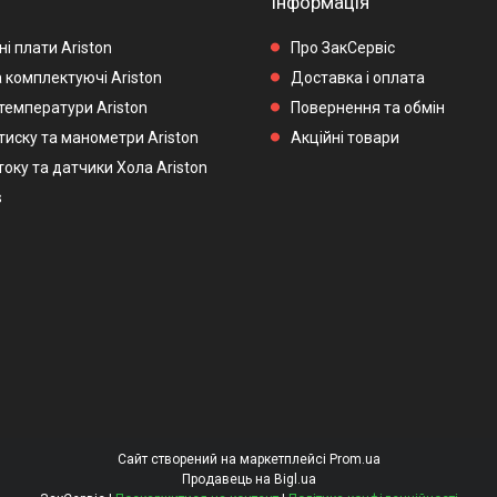
Інформація
і плати Ariston
Про ЗакСервіс
 комплектуючі Ariston
Доставка і оплата
температури Ariston
Повернення та обмін
тиску та манометри Ariston
Акційні товари
оку та датчики Хола Ariston
s
Сайт створений на маркетплейсі
Prom.ua
Продавець на Bigl.ua