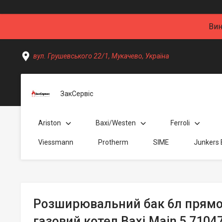
Вин
вул. Грушевського 22/1, Мукачево, Україна
ЗакСервіс
Ariston
Baxi/Westen
Ferroli
Viessmann
Protherm
SIME
Junkers
Розширювальний бак 6л прямо
газовий котел Baxi Main 5 7104