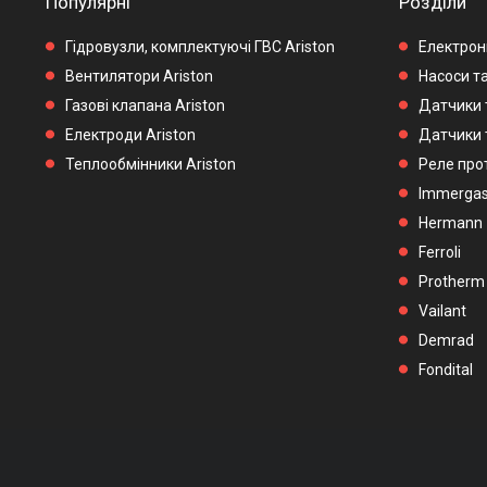
Популярні
Розділи
Гідровузли, комплектуючі ГВС Ariston
Електронн
Вентилятори Ariston
Насоси та
Газові клапана Ariston
Датчики 
Електроди Ariston
Датчики 
Теплообмінники Ariston
Реле прот
Immerga
Hermann
Ferroli
Protherm
Vailant
Demrad
Fondital