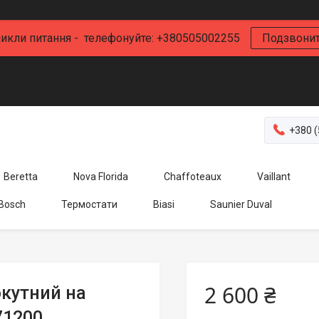
икли питання - телефонуйте: +380505002255
Подзвони
+380 (
Beretta
Nova Florida
Chaffoteaux
Vaillant
 Bosch
Термостати
Biasi
Saunier Duval
2 600 ₴
кутний на
71200