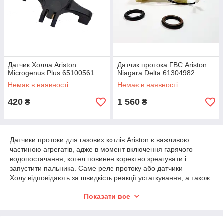
Датчик Холла Ariston
Датчик протока ГВС Ariston
Microgenus Plus 65100561
Niagara Delta 61304982
Немає в наявності
Немає в наявності
420
1 560
₴
₴
Датчики протоки для газових котлів Ariston є важливою
частиною агрегатів, адже в момент включення гарячого
водопостачання, котел повинен коректно зреагувати і
запустити пальника. Саме реле протоку або датчики
Холу відповідають за швидкість реакції устаткування, а також
за рівномірність нагріву води. У нашому інтернет-
Показати все
магазині зібраний хороший асортимент датчиків протоки які
підійдуть не тільки для газових котлів Ariston, але і для ряду
моделей від таких брендів, як Protherm, Zoom Boilers, Primer,