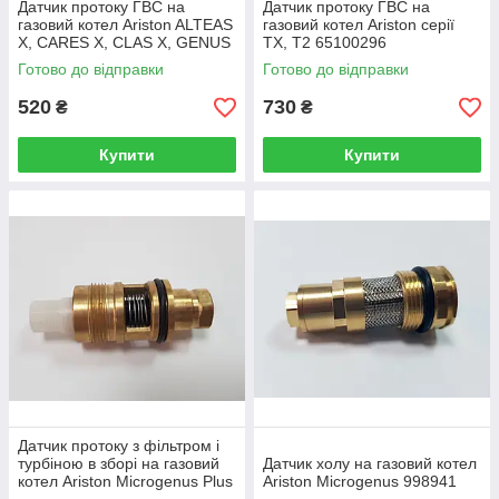
Датчик протоку ГВС на
Датчик протоку ГВС на
газовий котел Ariston ALTEAS
газовий котел Ariston серії
X, CARES X, CLAS X, GENUS
TX, T2 65100296
X, HS 65114919
Готово до відправки
Готово до відправки
520
730
₴
₴
Купити
Купити
Датчик протоку з фільтром і
турбіною в зборі на газовий
Датчик холу на газовий котел
котел Ariston Microgenus Plus
Ariston Microgenus 998941