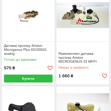
Датчика протоку Ariston
Microgenus Plus 65100541
analog
Ремкомплект датчика
протока Ariston
Готово до відправки
MICROGENUS 23 MFFI
65100519
570
Немає в наявності
₴
1 660
₴
Купити