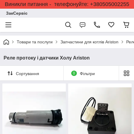
Виникли питання - телефонуйте: +380505002255
ЗакСервіс
Товари та послуги
Запчастини для котлів Ariston
Рел
Реле протоку і датчики Холу Ariston
Сортування
0
Фільтри