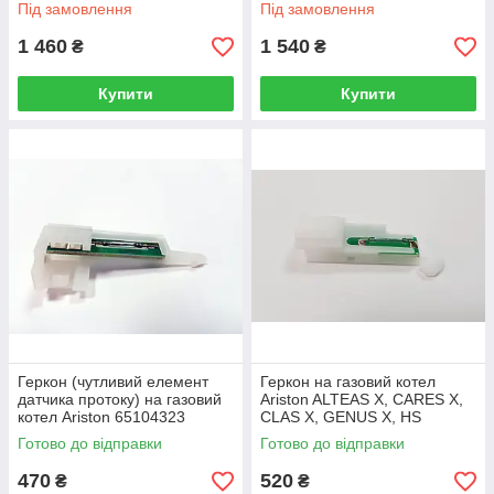
65100541
Під замовлення
Під замовлення
1 460
1 540
₴
₴
Купити
Купити
Геркон (чутливий елемент
Геркон на газовий котел
датчика протоку) на газовий
Ariston ALTEAS X, CARES X,
котел Ariston 65104323
CLAS X, GENUS X, HS
65114921-01
Готово до відправки
Готово до відправки
470
520
₴
₴