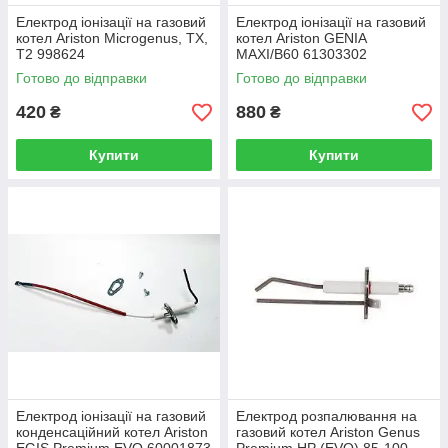
Електрод іонізації на газовий
Електрод іонізації на газовий
котел Ariston Microgenus, ТХ,
котел Ariston GENIA
Т2 998624
MAXI/B60 61303302
Готово до відправки
Готово до відправки
420
880
₴
₴
Купити
Купити
Електрод іонізації на газовий
Електрод розпалювання на
конденсаційний котел Ariston
газовий котел Ariston Genus