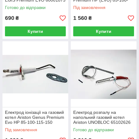
EGIS Premium EVO 60001873
Premium HP (EVO) 85-100-
115-150 64201338
Готово до відправки
Під замовлення
690
1 560
₴
₴
Купити
Купити
Електрод іонізації на газовий
Електрод розпалу на
котел Ariston Genus Premium
напольний газовий котел
Evo HP 85-100-115-150
Ariston UNOBLOC 65102626
64201339
Під замовлення
Готово до відправки