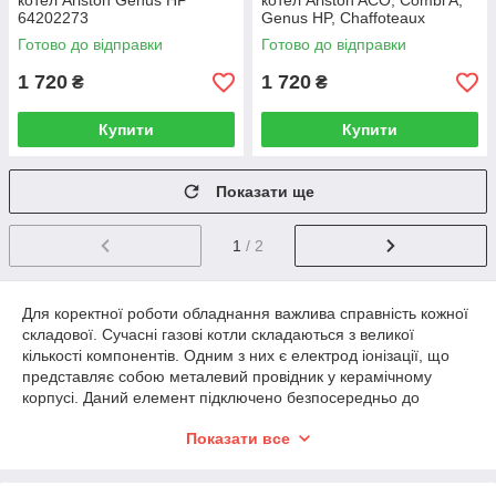
котел Ariston Genus HP
котел Ariston ACO, Combi A,
64202273
Genus HP, Chaffoteaux
Minima HE, System A
Готово до відправки
Готово до відправки
61317432
1 720
1 720
₴
₴
Купити
Купити
Показати ще
1
/ 2
Для коректної роботи обладнання важлива справність кожної
складової. Сучасні газові котли складаються з великої
кількості компонентів. Одним з них є електрод іонізації, що
представляє собою металевий провідник у керамічному
корпусі. Даний елемент підключено безпосередньо до
трансформатора, саме електроди розпалювання газового
Показати все
котла Ariston видають іскру, яка і запалює полум'я в камері
згоряння. Врахуйте, що вони є змінними, так як виходячи з
конструктивних особливостей обладнання, деталь може