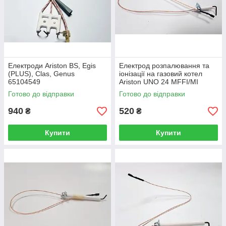
Електроди Ariston BS, Egis
Електрод розпалювання та
(PLUS), Clas, Genus
іонізації на газовий котел
65104549
Ariston UNO 24 MFFI/MI
990436
Готово до відправки
Готово до відправки
940
520
₴
₴
Купити
Купити