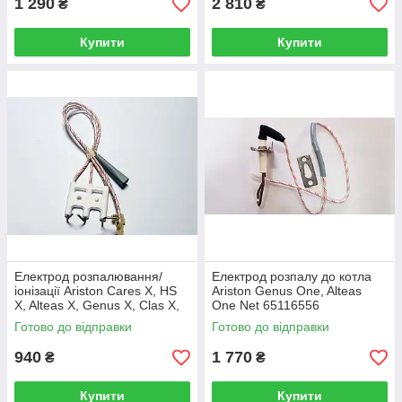
1 290
2 810
₴
₴
Купити
Купити
Електрод розпалювання/
Електрод розпалу до котла
іонізації Ariston Cares X, HS
Ariston Genus One, Alteas
X, Alteas X, Genus X, Clas X,
One Net 65116556
Clas X System, HS X
Готово до відправки
Готово до відправки
65115802
940
1 770
₴
₴
Купити
Купити