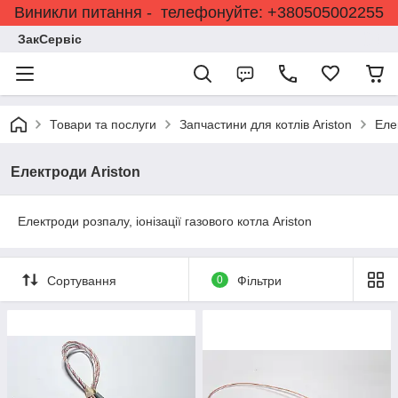
Виникли питання - телефонуйте: +380505002255
ЗакСервіс
Товари та послуги
Запчастини для котлів Ariston
Еле
Електроди Ariston
Електроди розпалу, іонізації газового котла Ariston
Сортування
0
Фільтри