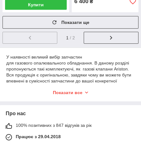
6 400
₴
Купити
Показати ще
1
/ 2
У наявності великий вибір запчастин
для газового опалювального обладнання. В даному розділі
пропонуються такі комплектуючі, як газові клапани Ariston.
Вся продукція є оригінальною, завдяки чому ви можете бути
впевнені в сумісності запчастини до вашої конкретної
моделлю. Перш, ніж купити газові клапани для котла Ariston,
Показати все
рекомендуємо проконсультуватися з нашими
співробітниками. Також ви можете замовити відповідну
деталь, просто назвавши номер моделі вашого котла.
Про нас
Продукція доступна для замовлення в різних кількостях.
Завдяки цьому з нами вигідно працювати, як приватним
умільцям, ремонтирующими власний котел опалення, так і
100% позитивних з 847 відгуків за рік
представникам бізнесу, що спеціалізується на ремонті та
Працює з 29.04.2018
технічному обслуговуванні газового обладнання.