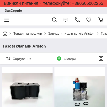
Виникли питання - телефонуйте: +380505002255
ЗакСервіс
Товари та послуги
Запчастини для котлів Ariston
Газ
Газові клапани Ariston
Сортування
0
Фільтри