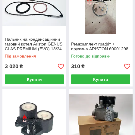
Пальник на конденсаційний
газовий котел Ariston GENUS,
Ремкомплект графіт +
CLAS PREMIUM (EVO) 18/24
пружина ARISTON 60001298
кВт 60000288-01
Під замовлення
Готово до відправки
3 020
310
₴
₴
Купити
Купити