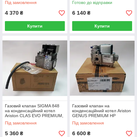
Під замовлення
Готово до відправки
4 370
6 140
₴
₴
Купити
Купити
Газовий клапан SIGMA 848
Газовий клапан на
на конденсаційний котел
конденсаційний котел Ariston
Ariston CLAS EVO PREMIUM,
GENUS PREMIUM HP
GENUS EVO PREMIUM
65000261
Під замовлення
Під замовлення
60001612
5 360
6 600
₴
₴