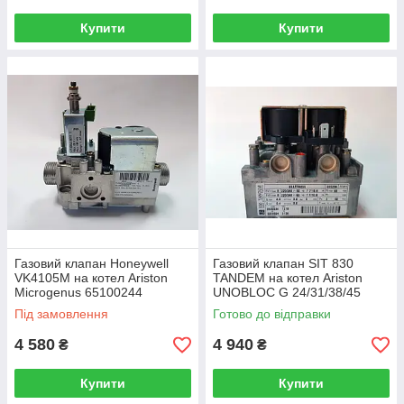
Купити
Купити
Газовий клапан Honeywell
Газовий клапан SIT 830
VK4105M на котел Ariston
TANDEM на котел Ariston
Microgenus 65100244
UNOBLOC G 24/31/38/45
997343
Під замовлення
Готово до відправки
4 580
4 940
₴
₴
Купити
Купити