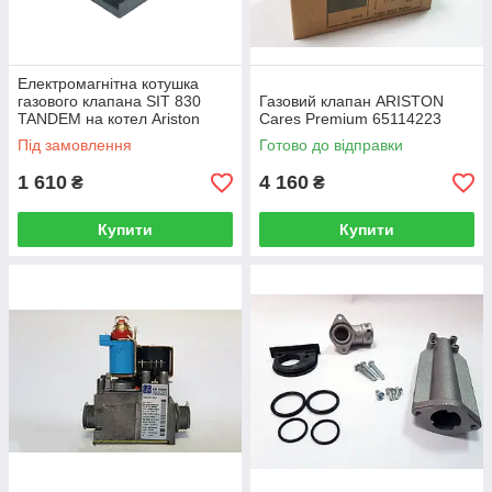
Електромагнітна котушка
газового клапана SIT 830
Газовий клапан ARISTON
TANDEM на котел Ariston
Cares Premium 65114223
UNOBLOC G 24/31/38/45
Під замовлення
Готово до відправки
570712
1 610
4 160
₴
₴
Купити
Купити