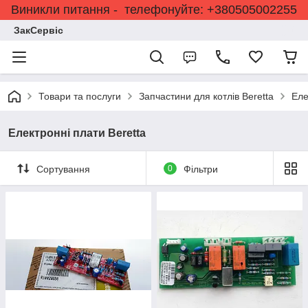
Виникли питання - телефонуйте: +380505002255
ЗакСервіс
Товари та послуги
Запчастини для котлів Beretta
Еле
Електронні плати Beretta
Сортування
0
Фільтри