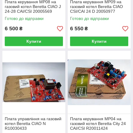
Плата керування MP08 на
Плата керування MP09 на
газовий котел Beretta CIAO J
газовий котел Beretta CIAO
24-28 CAI/CSI 20005569
CSI/CAI 24 D 20050977
Готово до відправки
Готово до відправки
6 500
6 550
₴
₴
Купити
Купити
Плата управління на газовий
Плата керування MP04 на
котел Beretta CIAO N
газовий котел Beretta City 24
R10030433
CAI/CSI R20011424