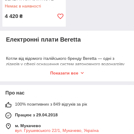
R10025340
Немає в наявності
4 420
₴
Електронні плати Beretta
Котли від відомого італійського бренду Beretta — одні з
лідерів у сфері оснащення систем автономного водонагріву
та опалення. Багато в чому це пов'язано з їх економічністю, а
Показати все
також повною адаптацією до умов експлуатації за умови
нестабільної подачі води, газу і напруги. Ключовим
регулюючим вузлом будь-якої моделі є електронна плата для
котла Beretta.
Про нас
100% позитивних з 849 відгуків за рік
Даний сайт буквально збирає всі показники напруги датчиків
обладнання, а також забезпечує їх нормальну експлуатацію.
Працює з 29.04.2018
Зокрема вона контролює індикатори і показники
температури, тиску, а також кнопки управління апаратом. У
м. Мукачево
вул. Грушевського 22/1, Мукачево, Україна
даній статті мова піде про ключові особливості електронних