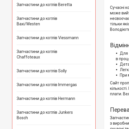
Запчастини до котлів Beretta
Сучасні к
може вийт
Запчастини до котлів
несвоєча
Baxi/Westen
тільки які
Володіють
Запчастини до котлів Viessmann
Відмін
Запчастини до котлів
Для 
Chaffoteaux
в проц
Дета
Легк
Запчастини до котлів Solly
При 
Сайт проп
Запчастини до котлів Immergas
кількості
плати. Ве
Запчастини до котлів Hermann
Перева
Запчастини до котлів Junkers
Bosch
Запчастин
з виробни
сучасні т