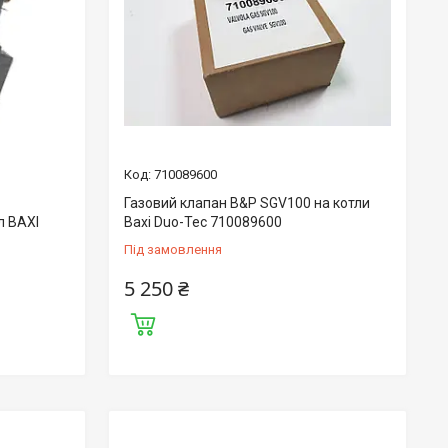
710089600
Газовий клапан B&P SGV100 на котли
л BAXI
Baxi Duo-Tec 710089600
Під замовлення
5 250 ₴