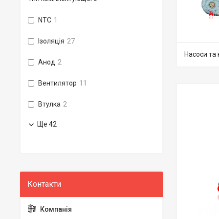
NTC
1
Ізоляція
27
Насоси та
Анод
2
Вентилятор
11
Втулка
2
Ще 42