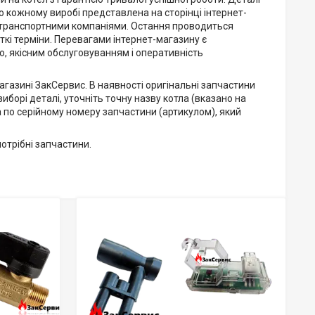
ро кожному виробі представлена на сторінці інтернет-
и транспортними компаніями. Остання проводиться
кі терміни. Перевагами інтернет-магазину є
ю, якісним обслуговуванням і оперативність
агазині ЗакСервис. В наявності оригінальні запчастини
борі деталі, уточніть точну назву котла (вказано на
а по серійному номеру запчастини (артикулом), який
потрібні запчастини.