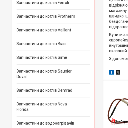
Запчастини до котлів Ferroli
відрізняю
магазину.
швидко, щ
Запчастини до котлів Protherm
бездоганн
відправле
Запчастини до котлів Vaillant
Купити за
європейсь
Запчастини до котлів Biasi
внутрішні
вказаний 
Запчастини до котлів Sime
З допомо
Запчастини до котлів Saunier
Duval
Запчастини до котлів Demrad
Запчастини до котлів Nova
Florida
Запчастини до водонагрівачів