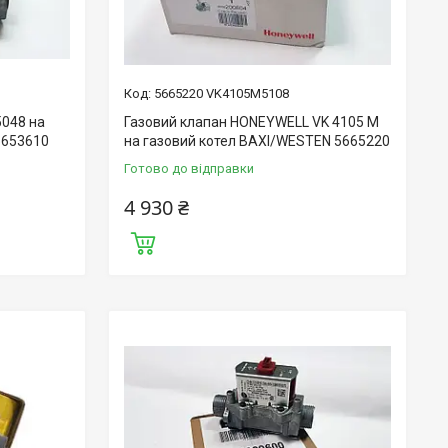
5665220 VK4105M5108
5048 на
Газовий клапан HONEYWELL VK 4105 M
5653610
на газовий котел BAXI/WESTEN 5665220
Готово до відправки
4 930 ₴