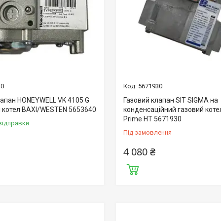
40
5671930
лапан HONEYWELL VK 4105 G
Газовий клапан SIT SIGMA на
й котел BAXI/WESTEN 5653640
конденсаційний газовий коте
Prime HT 5671930
відправки
Під замовлення
4 080 ₴