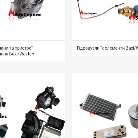
пани та пристрої
Гідровузли їх елементи Baxi/
ння Baxi/Westen