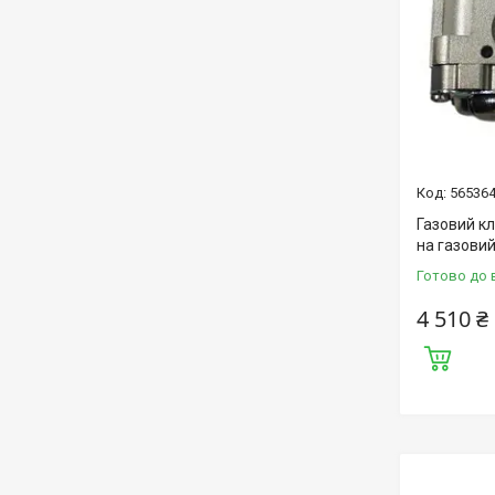
56536
Газовий к
на газови
Готово до 
4 510 ₴