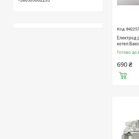
+380505002255
84225
Електрод 
котел Bax
Готово до 
690 ₴