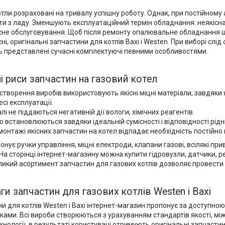
отли розраховані на тривалу успішну роботу. Однак, при постійному 
и з ладу. Зменшують експлуатаційний термін обладнання: неякісна 
сне обслуговування. Щоб після ремонту опалювальне обладнання 
сні, оригінальні запчастини для котлів Baxi і Westen. При виборі слі
 представлені сучасні комплектуючі певними особливостями.
ні риси запчастин на газовий котел
створення виробів використовують якісні міцні матеріали, завдяки
есі експлуатації.
лі не піддаються негативній дії вологи, хімічних реагентів.
о встановлюються завдяки ідеальній сумісності і відповідності рі
монтажі якісних запчастин на котел відпадає необхідність постійно
онує ручки управління, міцні електроди, клапани газові, всілякі пр
. На сторінці інтернет-магазину можна купити гідровузли, датчики, 
ликий асортимент запчастин для газових котлів дозволяє провести
ги запчастин для газових котлів Westen і Baxi
и для котлів Westen і Baxi інтернет-магазин пропонує за доступною
ками. Всі вироби створюються з урахуванням стандартів якості, м
ехнології, в результаті користувачі отримують оригінальні запчастин