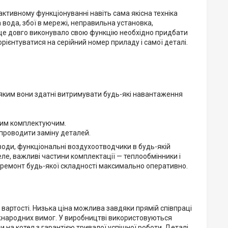
активному функціонуванні навіть сама якісна техніка
вода, збої в мережі, неправильна установка,
ще довго виконувало свою функцію необхідно придбати
д орієнтуватися на серійний номер приладу і самої деталі.
 яким вони здатні витримувати будь-які навантаження
дним комплектуючим.
 проводити заміну деталей.
иводи, функціональні воздухоотводчики в будь-якій
реле, важливі частини комплектації — теплообмінники і
 ремонт будь-якої складності максимально оперативно.
 вартості. Низька ціна можлива завдяки прямій співпраці
іжнародних вимог. У виробництві використовуються
и на котел з гарантією тривалої успішної роботи. Деталі