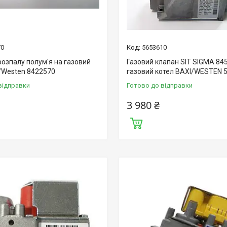
70
5653610
розпалу полум'я на газовий
Газовий клапан SIT SIGMA 84
i/Westen 8422570
газовий котел BAXI/WESTEN 
відправки
Готово до відправки
3 980 ₴