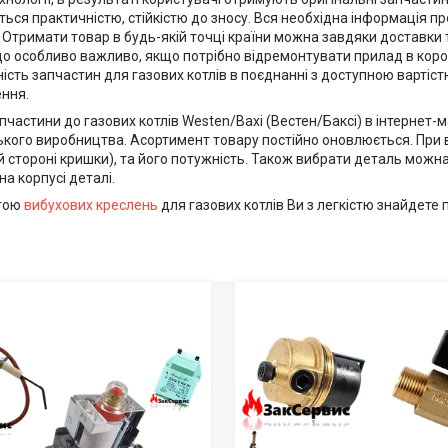
ться практичністю, стійкістю до зносу. Вся необхідна інформація п
 Отримати товар в будь-якій точці країни можна завдяки доставк
о особливо важливо, якщо потрібно відремонтувати прилад в корот
ість запчастин для газових котлів в поєднанні з доступною вартіст
ння.
пчастини до газових котлів Westen/Baxi (Вестен/Баксі) в інтернет-м
кого виробництва. Асортимент товару постійно оновлюється. При ви
й стороні кришки), та його потужність. Також вибрати деталь можн
на корпусі деталі.
гою
вибухових креслень
для газових котлів Ви з легкістю знайдете 